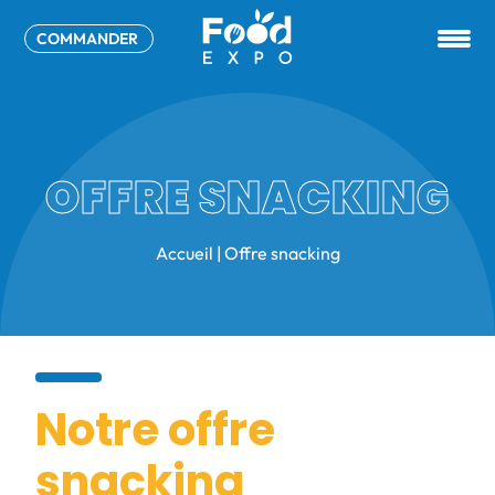
COMMANDER
OFFRE SNACKING
Accueil
|
Offre snacking
Notre offre
snacking