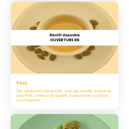
Bientôt disponible
OUVERTURE EN
PAUL
Des sandwichs intemporels, avec des recettes à base de
pain frais, variés et de qualité, à consommer sur place
ou à emporter.